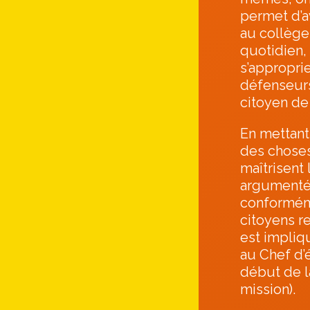
permet d’a
au collège.
quotidien, 
s’approprie
défenseurs
citoyen de 
En mettant
des choses 
maîtrisent
argumentés
conformém
citoyens r
est impliqu
au Chef d’
début de la
mission).