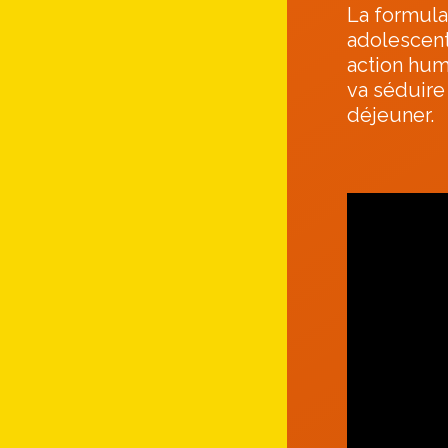
La formula
adolescents
action hum
va séduire 
déjeuner.