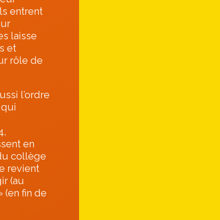
ls entrent
eur
es laisse
s et
ur rôle de
ssi l’ordre
 qui
4,
sent en
du collège
e revient
ir (au
 (en fin de