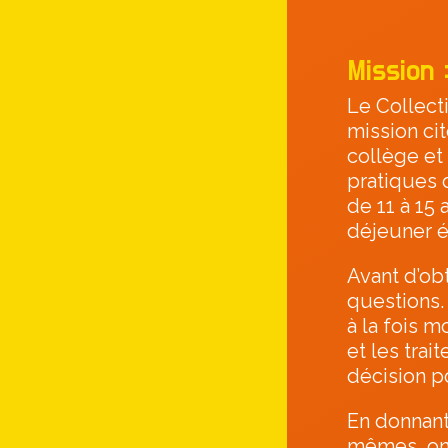
Mission 
Le Collecti
mission cit
collège et
pratiques 
de 11 à 15
déjeuner é
Avant d’ob
questions.
à la fois 
et les trai
décision p
En donnant
mêmes, on 