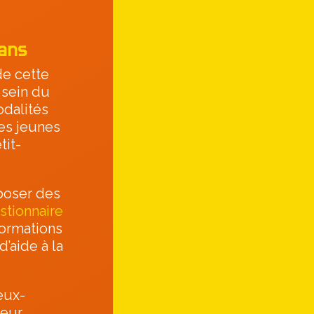
 ans
de cette
 sein du
odalités
les jeunes
tit-
 poser des
stionnaire
formations
d’aide à la
eux-
leur