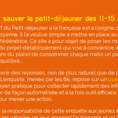
: sauver le petit-déjeuner des 11-15
f du Petit-déjeuner à la française est à l’origine 
oyenne. Il l’a voulue simple à mettre en place au
 fédératrice. Ce site a pour objet de poser les m
du projet d’établissement qui vise à convaincre 
 ans du plaisir de consommer chaque matin un pe
quilibré.
tenir des réponses, rien de plus naturel que de
 L’enquête, menée par les 6e, repose sur un
que
moyen pratique pour collecter rapidement des in
ter de façon automatisée et à la fois outil efficace 
our mener une action.
 la responsabilité de cette enquête aux jeunes 
les valorise, on leur apprend l’autonomie et on 